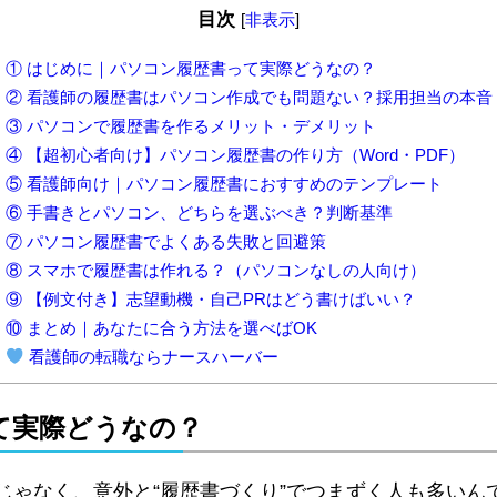
目次
[
非表示
]
① はじめに｜パソコン履歴書って実際どうなの？
② 看護師の履歴書はパソコン作成でも問題ない？採用担当の本音
③ パソコンで履歴書を作るメリット・デメリット
④ 【超初心者向け】パソコン履歴書の作り方（Word・PDF）
⑤ 看護師向け｜パソコン履歴書におすすめのテンプレート
⑥ 手書きとパソコン、どちらを選ぶべき？判断基準
⑦ パソコン履歴書でよくある失敗と回避策
⑧ スマホで履歴書は作れる？（パソコンなしの人向け）
⑨ 【例文付き】志望動機・自己PRはどう書けばいい？
⑩ まとめ｜あなたに合う方法を選べばOK
看護師の転職ならナースハーバー
て実際どうなの？
じゃなく、意外と“履歴書づくり”でつまずく人も多いん