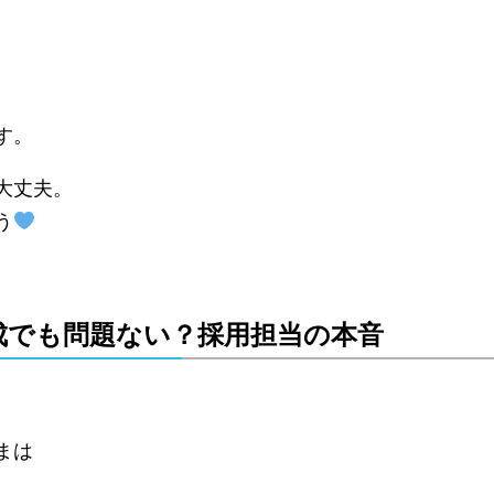
す。
大丈夫。
う
成でも問題ない？採用担当の本音
まは