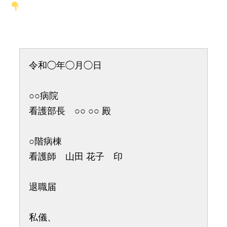
令和◯年◯月◯日
○○病院
看護部長 ○○ ○○ 殿
○階病棟
看護師 山田 花子 印
退職届
私儀、