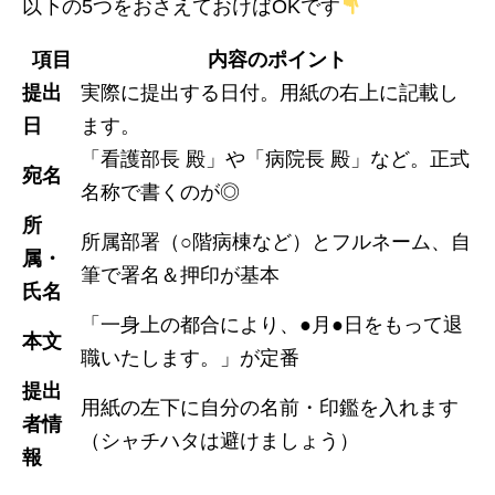
以下の5つをおさえておけばOKです
項目
内容のポイント
提出
実際に提出する日付。用紙の右上に記載し
日
ます。
「看護部長 殿」や「病院長 殿」など。正式
宛名
名称で書くのが◎
所
所属部署（○階病棟など）とフルネーム、自
属・
筆で署名＆押印が基本
氏名
「一身上の都合により、●月●日をもって退
本文
職いたします。」が定番
提出
用紙の左下に自分の名前・印鑑を入れます
者情
（シャチハタは避けましょう）
報