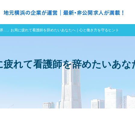
の求人探すなら ＮＨ ナースハーバー
界…」お局に疲れて看護師を辞めたいあなたへ｜心と働き方を守るヒント
に疲れて看護師を辞めたいあな