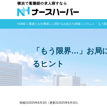
横浜で看護師
HOME
»
看護とお仕事探しに関するお役立ち情報
»
コラム
»
「もう限
「もう限界…」お局
るヒント
投稿日2025年6月3日
（更新日2025年6月3日）