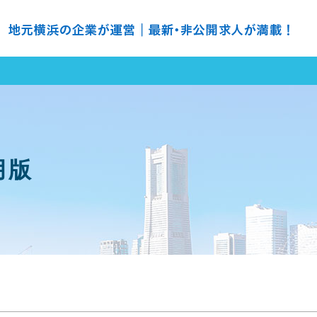
の求人探すなら ＮＨ ナースハーバー
月版