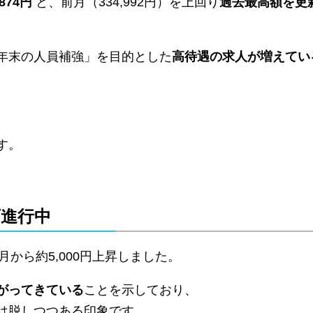
,874円
と、前月（334,992円）を上回り
過去最高額を更
年末の人員補強」を目的とした
高待遇の求人が増えてい
す。
げ進行中
月から約5,000円上昇しました。
がってきている
ことを示しており、
は脱しつつある印象です。