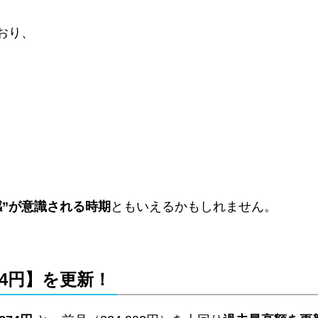
おり、
感”が意識される時期
ともいえるかもしれません。
874円】を更新！