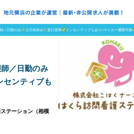
の求人探すなら ＮＨ ナースハーバー
師／日勤のみ
土日祝休み
直行直帰
インセンティブもあり♪マイカー通勤可能
護師／日勤のみ
ンセンティブも
護ステーション（相模