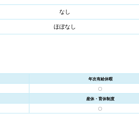
なし
ほぼなし
年次有給休暇
〇
産休・育休制度
〇