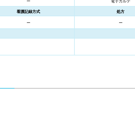
ー
電子カルテ
看護記録方式
処方
ー
ー