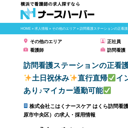
横浜で看護師
HOME
»
求人情報
»
その他のエリア
»
訪問看護ステーションの正看護
その他のエリア
正社員
看護師
訪問看護
訪問看護ステーションの正看
土日祝休み
直行直帰
イ
あり♪マイカー通勤可能
株式会社こはくナースケア はくら訪問看
原市中央区）の求人・採用情報