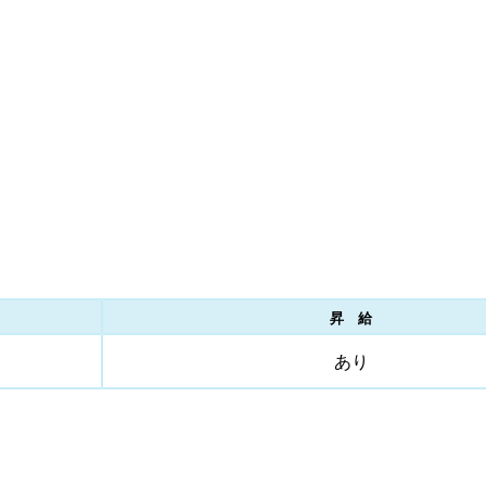
昇 給
あり