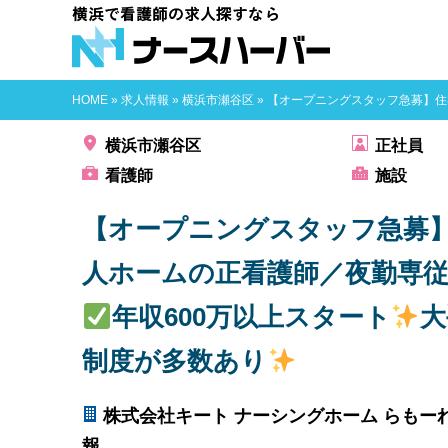
横浜で看護師
HOME
»
求人情報
»
横浜市瀬谷区
»
【オープニングスタッフ急募】住
横浜市瀬谷区
正社員
看護師
施設
【オープニングスタッフ急募
人ホームの正看護師／夜勤専
年収600万以上スタート
大
制度が多数あり
株式会社キート ナーシングホーム らもー
報