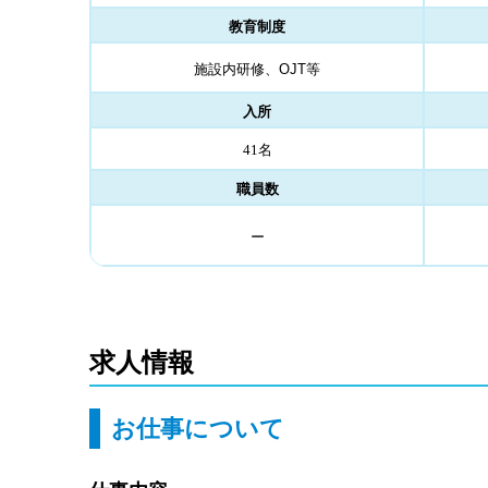
教育制度
施設内研修、
OJT
等
入所
41名
職員数
ー
求人情報
お仕事について