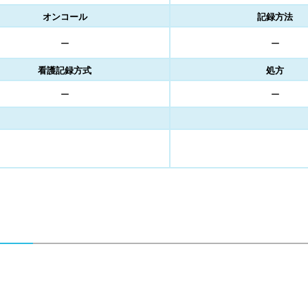
オンコール
記録方法
ー
ー
看護記録方式
処方
ー
ー