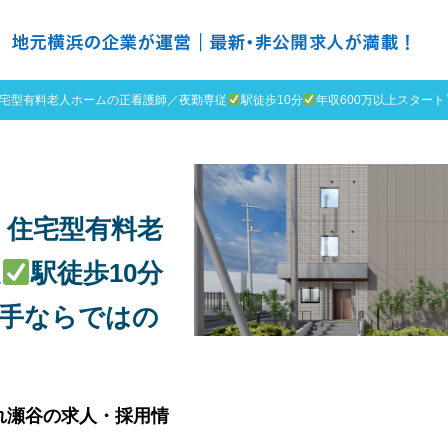
の求人探すなら ＮＨ ナースハーバー
宅型有料老人ホームの正看護師／夜勤専従
駅徒歩10分
年収600万以上スタート
】住宅型有料老
従
駅徒歩10分
手ならではの
れ瀬谷の求人・採用情