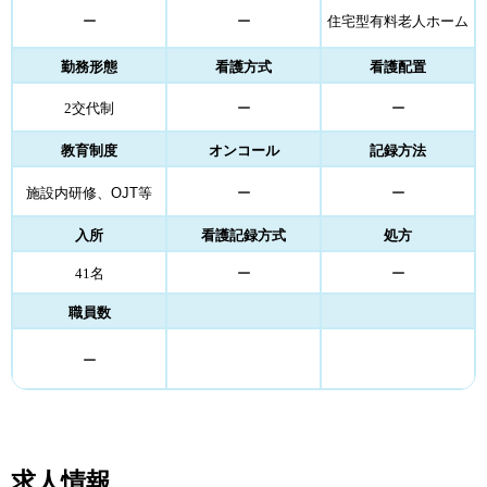
ー
ー
住宅型有料老人ホーム
勤務形態
看護方式
看護配置
2交代制
ー
ー
教育制度
オンコール
記録方法
施設内研修、
OJT
等
ー
ー
入所
看護記録方式
処方
41名
ー
ー
職員数
ー
求人情報