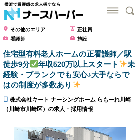
横浜で看護師の求
その他のエリア
正社員
看護師
施設
住宅型有料老人ホームの正看護師／駅
徒歩9分
年収520万以上スタート
未
経験・ブランクでも安心♪大手ならで
はの制度が多数あり
株式会社キート ナーシングホーム らもーれ川崎
（川崎市川崎区）の求人・採用情報