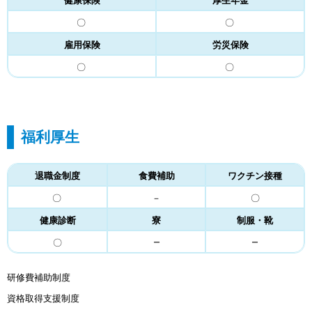
健康保険
厚生年金
〇
〇
雇用保険
労災保険
〇
〇
福利厚生
退職金制度
食費補助
ワクチン接種
〇
－
〇
健康診断
寮
制服・靴
－
－
〇
研修費補助制度
資格取得支援制度