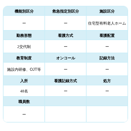
機能別区分
救急指定別区分
施設区分
ー
ー
住宅型有料老人ホーム
勤務形態
看護方式
看護配置
2交代制
ー
ー
教育制度
オンコール
記録方法
施設内研修、
OJT
等
ー
ー
入所
看護記録方式
処方
48名
ー
ー
職員数
ー