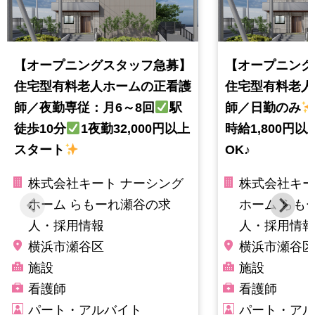
【オープニングスタッフ急募】
【オープニング
住宅型有料老人ホームの正看護
住宅型有料老人
師／夜勤専従：月6～8回
駅
師／日勤のみ
徒歩10分
1夜勤32,000円以上
時給1,800円以
スタート
OK♪
株式会社キート ナーシング
株式会社キー
ホーム らもーれ瀬谷の求
ホーム らも
人・採用情報
人・採用情報
横浜市瀬谷区
横浜市瀬谷区
施設
施設
看護師
看護師
パート・アルバイト
パート・アル