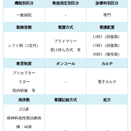
機能別区分
救急指定別区分
診療科別区分
一般病院
－
専門
勤務形態
看護方式
看護配置
13対1（回復期）
プライマリー
シフト制（2交代）
15対1（回復期）
受け持ち方式 等
30対1（慢性期）
教育制度
オンコール
カルテ
プリセプター
ラダー
－
電子カルテ
院内研修 等
病床数
看護記録方式
処方
252床
精神科急性期治療病
棟：48床