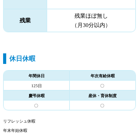
残業ほぼ無し
残業
（月30分以内）
休日休暇
年間休日
年次有給休暇
125日
〇
慶弔休暇
産休・育休制度
〇
〇
リフレッシュ休暇
年末年始休暇