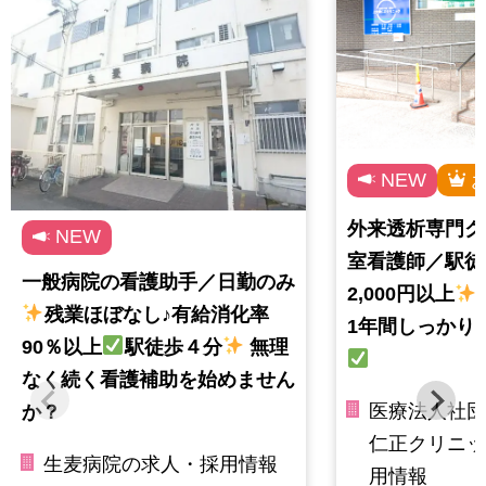
NEW
外来透析専門ク
NEW
室看護師／駅徒
一般病院の看護助手／日勤のみ
2,000円以上
残業ほぼなし♪有給消化率
1年間しっかり
90％以上
駅徒歩４分
無理
なく続く看護補助を始めません
医療法人社団
か？
仁正クリニッ
生麦病院の求人・採用情報
用情報