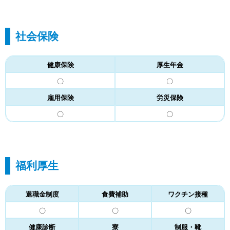
社会保険
健康保険
厚生年金
〇
〇
雇用保険
労災保険
〇
〇
福利厚生
退職金制度
食費補助
ワクチン接種
〇
〇
〇
健康診断
寮
制服・靴