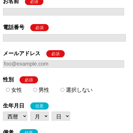
お名前
必須
電話番号
必須
メールアドレス
必須
性別
必須
女性
男性
選択しない
生年月日
任意
備考
任意