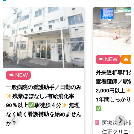
NEW
外来透析専門ク
NEW
室看護師／駅徒
一般病院の看護助手／日勤のみ
2,000円以上
残業ほぼなし♪有給消化率
1年間しっかり
90％以上
駅徒歩４分
無理
なく続く看護補助を始めません
医療法人社団
か？
仁正クリニッ