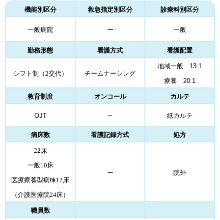
機能別区分
救急指定別区分
診療科別区分
一般病院
ー
一般
勤務形態
看護方式
看護配置
地域一般 13:1
シフト制（2交代）
チームナーシング
療養 20:1
教育制度
オンコール
カルテ
－
OJT
紙カルテ
病床数
看護記録方式
処方
22床
一般10床
ー
院外
医療療養型病棟12床
（介護医療院24床）
職員数