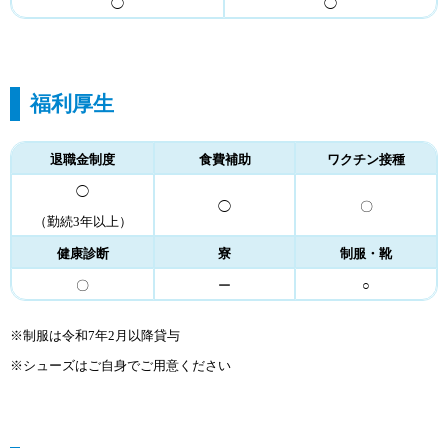
◯
◯
福利厚生
退職金制度
食費補助
ワクチン接種
◯
◯
〇
（勤続3年以上）
健康診断
寮
制服・靴
〇
ー
○
※制服は令和7年2月以降貸与
※シューズはご自身でご用意ください