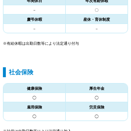
年間休日
年次有給休暇
－
〇
慶弔休暇
産休・育休制度
－
－
※有給休暇は出勤日数等により法定通り付与
社会保険
健康保険
厚生年金
◯
◯
雇用保険
労災保険
◯
◯