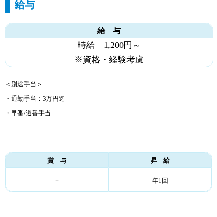
給与
給 与
時給 1,200円～
※資格・経験考慮
＜別途手当＞
・通勤手当：3万円迄
・早番/遅番手当
賞 与
昇 給
－
年1回