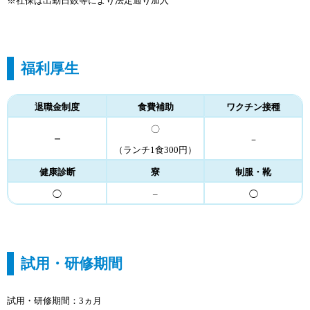
※社保は出勤日数等により法定通り加入
福利厚生
退職金制度
食費補助
ワクチン接種
〇
－
－
（ランチ1食300円）
健康診断
寮
制服・靴
◯
–
◯
試用・研修期間
試用・研修期間：3ヵ月