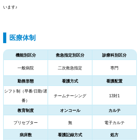
います♪
医療体制
機能別区分
救急指定別区分
診療科別区分
一般病院
二次救急指定
専門
勤務形態
看護方式
看護配置
シフト制（早番/日勤/遅
チームナーシング
13対1
番）
教育制度
オンコール
カルテ
プリセプター
無
電子カルテ
病床数
看護記録方式
処方