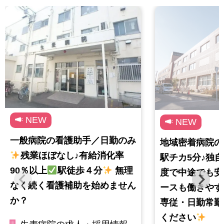
NEW
NEW
一般病院の看護助手／日勤のみ
地域密着病院の
残業ほぼなし♪有給消化率
駅チカ5分♪独
90％以上
駅徒歩４分
無理
度で中途でも安
なく続く看護補助を始めません
ースも働きやす
か？
専従・日勤常勤
ください