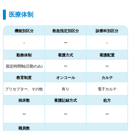
医療体制
機能別区分
救急指定別区分
診療科別区分
－
ー
－
勤務体制
看護方式
看護配置
固定時間制(日勤のみ)
ー
ー
教育制度
オンコール
カルテ
プリセプター、その他
有り
電子カルテ
病床数
看護記録方式
処方
ー
ー
ー
職員数