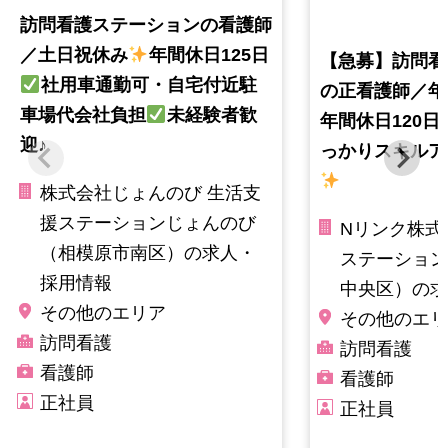
訪問看護ステーションの看護師
／土日祝休み
年間休日125日
【急募】訪問看
社用車通勤可・自宅付近駐
の正看護師／年
車場代会社負担
未経験者歓
年間休日120日
迎♪
っかりスキルア
株式会社じょんのび 生活支
援ステーションじょんのび
Nリンク株式
（相模原市南区）の求人・
ステーション
採用情報
中央区）の求
その他のエリア
その他のエリ
訪問看護
訪問看護
看護師
看護師
正社員
正社員