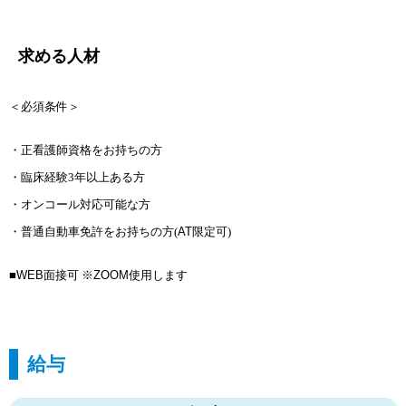
求める人材
＜必須条件＞
・正看護師資格をお持ちの方
・臨床経験3年以上ある方
・オンコール対応可能な方
・普通自動車免許をお持ちの方(
AT
限定可)
■
WEB
面接可 ※
ZOOM
使用します
給与