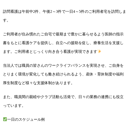
訪問看護は午前中2件、午後2～3件で一日4～5件のご利用者宅を訪問しま
す。
ご利用者が住み慣れたご自宅で最期まで豊かに暮らせるよう医師の指示
書をもとに看護ケアを提供
し、自立への援助を促し、療養生活を支援し
ます。ご利用者とじっくり向き合う看護が実現できま
す
当法人では職員の皆さんのワークライフバランスを実現させ、ご自身を
とりまく環境が変化しても
働き続けられるよう、産休・育休制度や福利
厚生制度など様々な支援体制があります。
また、職員
間の親睦やクラブ活動も活発で、日々の業務の連携にも役立
っています。
一日のスケジュール例