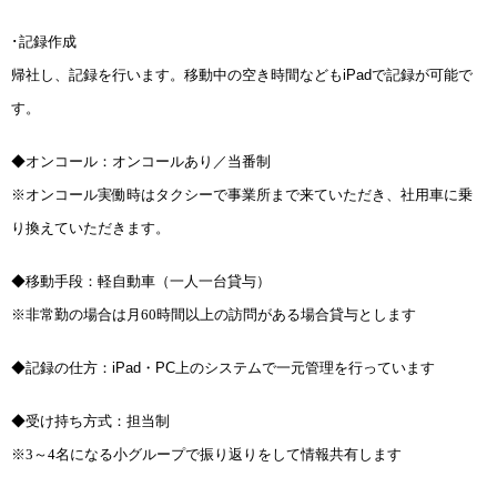
･記録作成
帰社し、記録を行います。移動中の空き時間なども
iPad
で記録が可能で
す。
◆オンコール：オンコールあり／当番制
※オンコール実働時はタクシーで事業所まで来ていただき、社用車に乗
り換えていただきます。
◆移動手段：軽自動車（一人一台貸与）
※非常勤の場合は月60時間以上の訪問がある場合貸与とします
◆記録の仕方：
iPad・PC
上のシステムで一元管理を行っています
◆受け持ち方式：担当制
※3～4名になる小グループで振り返りをして情報共有します