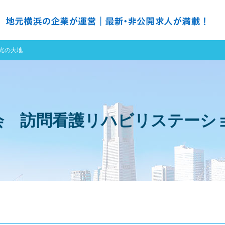
の求人探すなら ＮＨ ナースハーバー
光の大地
会 訪問看護リハビリステーシ