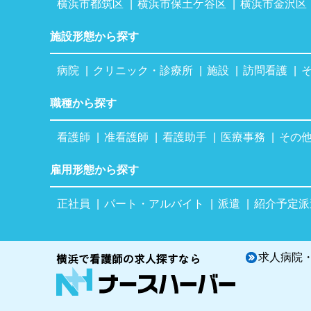
横浜市都筑区
横浜市保土ケ谷区
横浜市金沢区
施設形態から探す
病院
クリニック・診療所
施設
訪問看護
職種から探す
看護師
准看護師
看護助手
医療事務
その
雇用形態から探す
正社員
パート・アルバイト
派遣
紹介予定派
求人病院