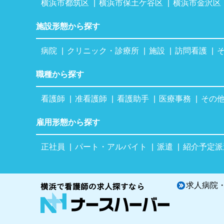
横浜市都筑区
横浜市保土ケ谷区
横浜市金沢区
施設形態から探す
病院
クリニック・診療所
施設
訪問看護
職種から探す
看護師
准看護師
看護助手
医療事務
その
雇用形態から探す
正社員
パート・アルバイト
派遣
紹介予定派
求人病院