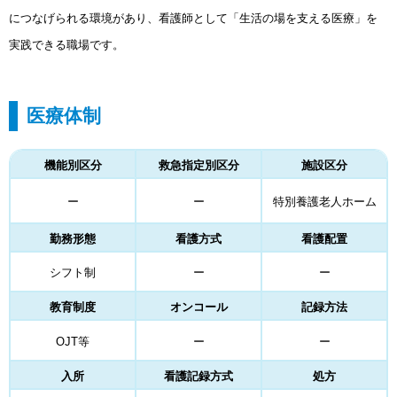
につなげられる環境があり、看護師として「生活の場を支える医療」を
実践できる職場です。
医療体制
機能別区分
救急指定別区分
施設区分
ー
ー
特別養護老人ホーム
勤務形態
看護方式
看護配置
シフト制
ー
ー
教育制度
オンコール
記録方法
OJT等
ー
ー
入所
看護記録方式
処方