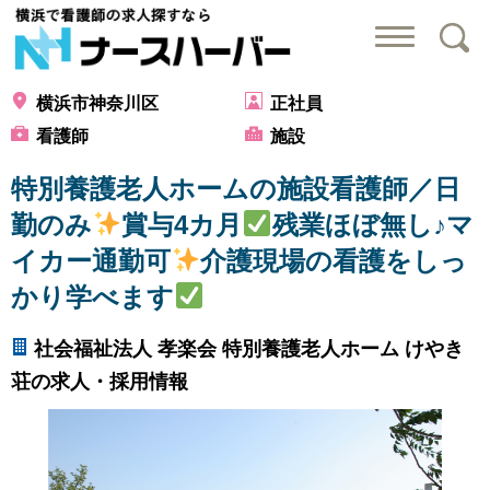
横浜で看護師の求
横浜市神奈川区
正社員
看護師
施設
特別養護老人ホームの施設看護師／日
勤のみ
賞与4カ月
残業ほぼ無し♪マ
イカー通勤可
介護現場の看護をしっ
かり学べます
社会福祉法人 孝楽会 特別養護老人ホーム けやき
荘の求人・採用情報