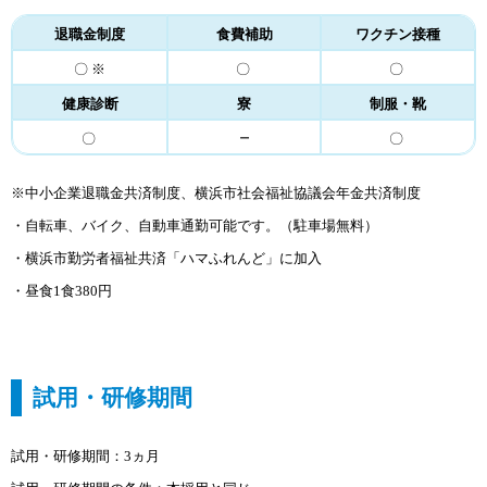
退職金制度
食費補助
ワクチン接種
〇 ※
〇
〇
健康診断
寮
制服・靴
－
〇
〇
※中小企業退職金共済制度、横浜市社会福祉協議会年金共済制度
・
自転車、バイク、自動車通勤可能です。（駐車場無料）
・横浜市勤労者福祉共済「ハマふれんど」に加入
・昼食1食380円
試用・研修期間
試用・研修期間：3ヵ月