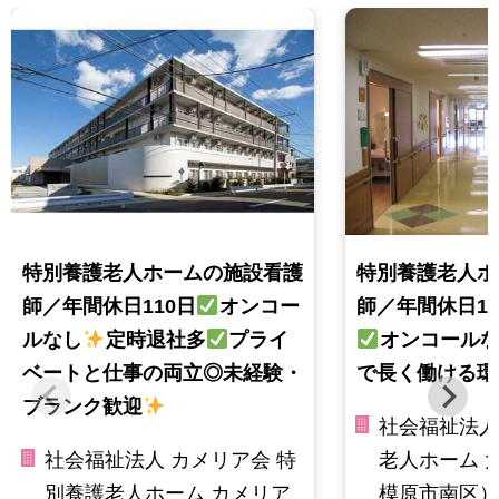
特別養護老人ホームの施設看護
特別養護老人ホ
師／年間休日110日
オンコー
師／年間休日12
ルなし
定時退社多
プライ
オンコールな
ベートと仕事の両立◎未経験・
で長く働ける環
ブランク歓迎
社会福祉法人
社会福祉法人 カメリア会 特
老人ホーム 
別養護老人ホーム カメリア
模原市南区）