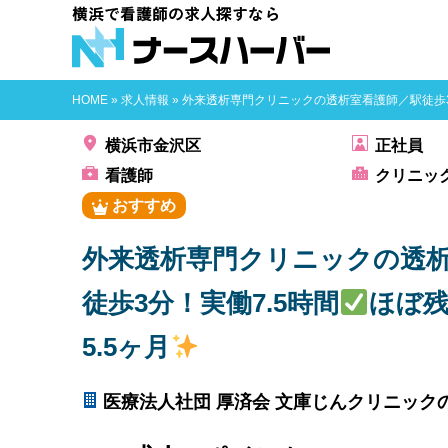
横浜で看護師
HOME
»
求人情報
»
外来透析専門クリニックの透析室看護師／駅徒歩3
横浜市金沢区
正社員
看護師
クリニッ
おすすめ
外来透析専門クリニックの透
徒歩3分！実働7.5時間
ほぼ残
5.5ヶ月
医療法人社団 厚済会 文庫じんクリニック