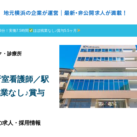
の求人探すなら ＮＨ ナースハーバー
分！実働7.5時間
ほぼ残業なし♪賞与5.5ヶ月
ク・診療所
析室看護師／駅
業なし♪賞与
の求人・採用情報