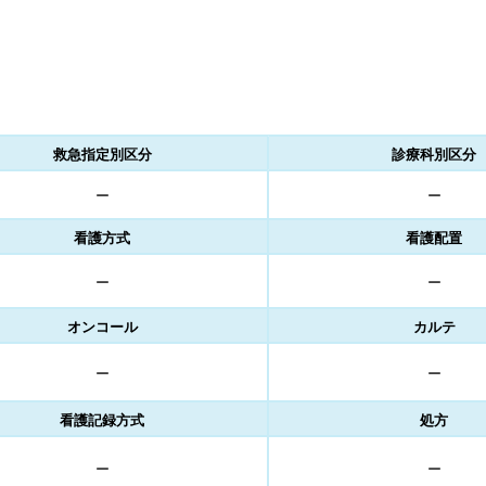
救急指定別区分
診療科別区分
ー
ー
看護方式
看護配置
ー
ー
オンコール
カルテ
ー
ー
看護記録方式
処方
ー
ー