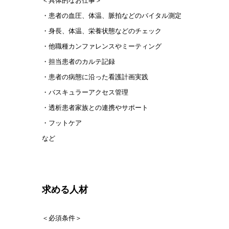
＜具体的なお仕事＞
・患者の血圧、体温、脈拍などのバイタル測定
・身長、体温、栄養状態などのチェック
・他職種カンファレンスやミーティング
・担当患者のカルテ記録
・患者の病態に沿った看護計画実践
・バスキュラーアクセス管理
・透析患者家族との連携やサポート
・フットケア
など
求める人材
＜必須条件＞