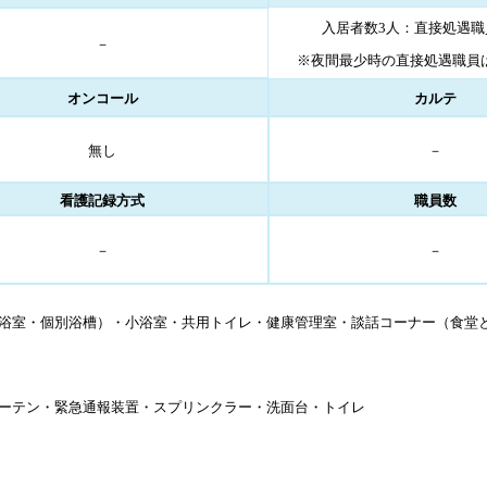
入居者数3人：直接処遇職
－
※夜間最少時の直接処遇職員
オンコール
カルテ
無し
－
看護記録方式
職員数
－
－
浴室・個別浴槽）・小浴室・共用トイレ・健康管理室・談話コーナー（食堂
ーテン・緊急通報装置・スプリンクラー・洗面台・トイレ