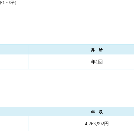
下1～3子）
昇 給
年1回
年 収
4,263,992円