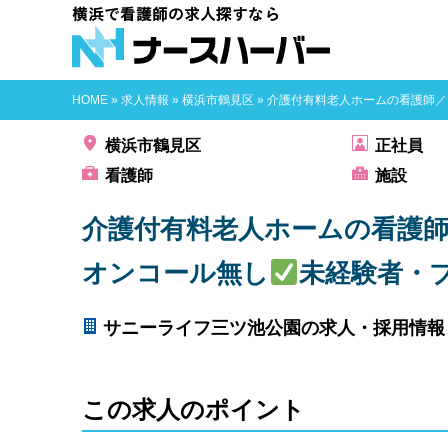
横浜で看護師
HOME
»
求人情報
»
横浜市鶴見区
»
介護付有料老人ホームの看護師／
横浜市鶴見区
正社員
看護師
施設
介護付有料老人ホームの看護
オンコール無し
未経験者・
サニーライフ三ツ池公園の求人・採用情報
この求人のポイント