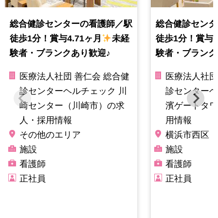
総合健診センターの看護師／駅
総合健診センタ
徒歩1分！賞与4.71ヶ月
未経
徒歩1分！賞与4
験者・ブランクあり歓迎♪
験者・ブランク
医療法人社団 善仁会 総合健
医療法人社団
診センターヘルチェック 川
診センターヘ
崎センター（川崎市）の求
濱ゲートタワ
人・採用情報
用情報
その他のエリア
横浜市西区
施設
施設
看護師
看護師
正社員
正社員