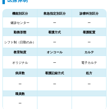
機能別区分
救急指定別区分
診療科別区分
健診センター
ー
ー
勤務形態
看護方式
看護配置
シフト制（日勤のみ）
ー
ー
教育制度
オンコール
カルテ
オリジナル
ー
電子カルテ
病床数
看護記録方式
処方
ー
ー
ー
職員数
ー