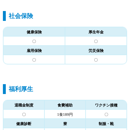
社会保険
健康保険
厚生年金
〇
〇
雇用保険
労災保険
〇
〇
福利厚生
退職金制度
食費補助
ワクチン接種
〇
1食189円
〇
健康診断
寮
制服・靴