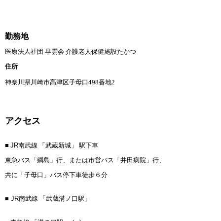
勤務地
医療法人社団 早雲会 介護老人保健施設たかつ
住所
神奈川県川崎市高津区子母口498番地2
アクセス
■
JR
南武線 「武蔵新城」 駅下車
東急バス「綱島」行、
または市営バス「井田病院」行、
共に「子母口」バス停下車徒歩６分
■
JR
南武線 「武蔵溝ノ口駅」