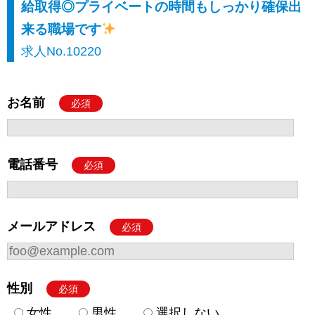
給取得◎プライベートの時間もしっかり確保出
来る職場です
求人No.10220
お名前
必須
電話番号
必須
メールアドレス
必須
性別
必須
女性
男性
選択しない