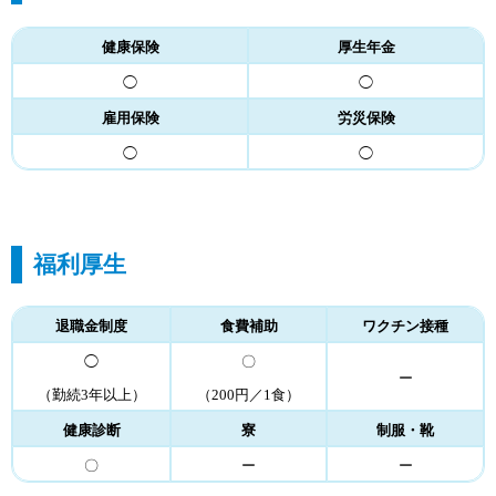
健康保険
厚生年金
◯
◯
雇用保険
労災保険
◯
◯
福利厚生
退職金制度
食費補助
ワクチン接種
◯
〇
ー
（勤続3年以上）
（200円／1食）
健康診断
寮
制服・靴
〇
ー
ー