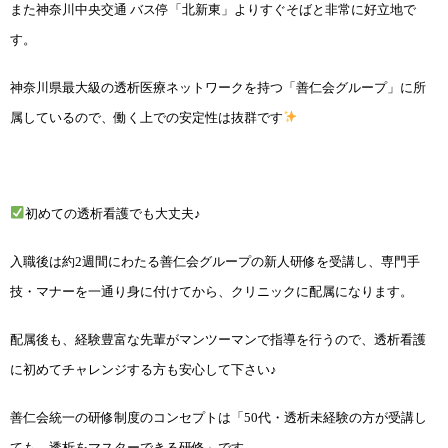
また神奈川中央交通 バス停「北新東」よりすぐそば
と非常に好立地で
す。
神奈川県最大級の透析医療ネットワークを持つ「善仁会グループ」に所
属しているので、働く上での安定性は抜群です
初めての透析看護でも大丈夫♪
入職後は約2週間にわたる善仁会グループの新人研修を受講し、専門手
技・マナーを一通り身に付けてから、クリニックに配属になります。
配属後も、経験豊富な先輩がマンツーマンで指導を行うので、透析看護
に初めてチャレンジする方も安心して下さい♪
善仁会統一の研修制度のコンセプトは「50代・透析未経験の方が受講し
ても、透析をマスターできる研修」です。