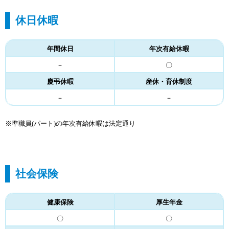
休日休暇
年間休日
年次有給休暇
－
〇
慶弔休暇
産休・育休制度
－
－
※準職員(パート)の年次有給休暇は法定通り
社会保険
健康保険
厚生年金
〇
〇