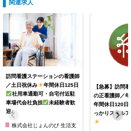
関連求人
訪問看護ステーションの看護師
／土日祝休み
年間休日125日
【急募】訪問看
社用車通勤可・自宅付近駐
の正看護師／年
車場代会社負担
未経験者歓
年間休日120日
迎♪
っかりスキルア
株式会社じょんのび 生活支