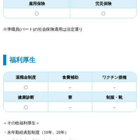
雇用保険
労災保険
〇
〇
※準職員(パート)の社会保険適用は法定通り
福利厚生
退職金制度
食費補助
ワクチン接種
〇
–
–
健康診断
寮
制服・靴
〇
–
–
＜その他福利厚生＞
・永年勤続表彰制度（10年、20年）