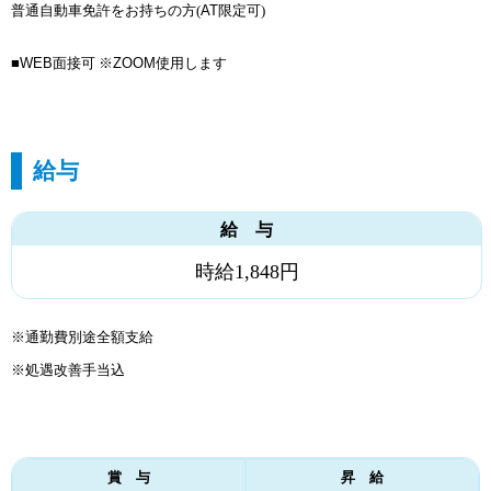
普通自動車免許をお持ちの方(
AT
限定可)
■
WEB
面接可 ※
ZOOM
使用します
給与
給 与
時給1,848円
※通勤費別途全額支給
※処遇改善手当込
賞 与
昇 給