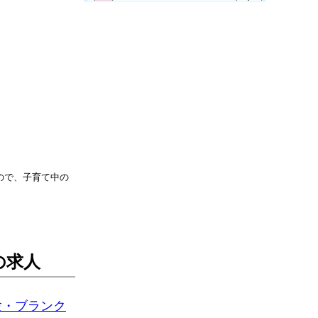
。
ので、子育て中の
の求人
験・ブランク